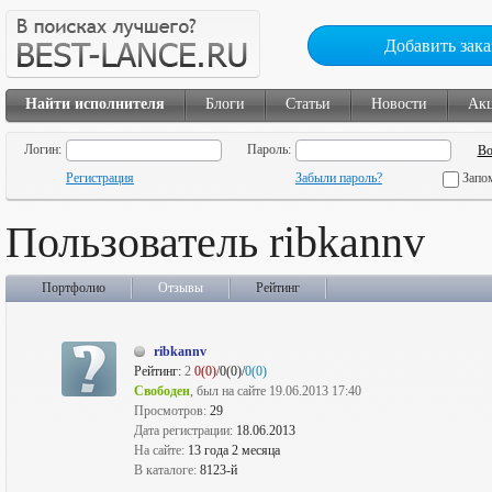
Добавить зака
Найти исполнителя
Блоги
Статьи
Новости
Ак
Логин:
Пароль:
Регистрация
Забыли пароль?
Запо
Пользователь ribkannv
Портфолио
Отзывы
Рейтинг
ribkannv
Рейтинг:
2
0(0)
/0(0)/
0(0)
Свободен
, был на сайте 19.06.2013 17:40
Просмотров:
29
Дата регистрации:
18.06.2013
На сайте:
13 года 2 месяца
В каталоге:
8123-й