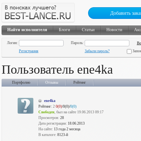
Добавить зака
Найти исполнителя
Блоги
Статьи
Новости
Ак
Логин:
Пароль:
Регистрация
Забыли пароль?
Запо
Пользователь ene4ka
Портфолио
Отзывы
Рейтинг
ene4ka
Рейтинг:
2
0(0)
/0(0)/
0(0)
Свободен
, был на сайте 19.06.2013 09:17
Просмотров:
28
Дата регистрации:
18.06.2013
На сайте:
13 года 2 месяца
В каталоге:
8123-й