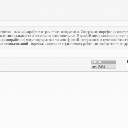
тфолио
- важный атрибут его грамотного оформления. Содержание
портфолио
определ
овных
специальностях
и нескольких дополнительных. В каждой
специализации
могут пр
и (
копирайтинг
) могут определяться типами, формой, содержанием и тематикой
текст
ных
специализаций
-
перевод, написание студенческих работ
или вообще что-то из д