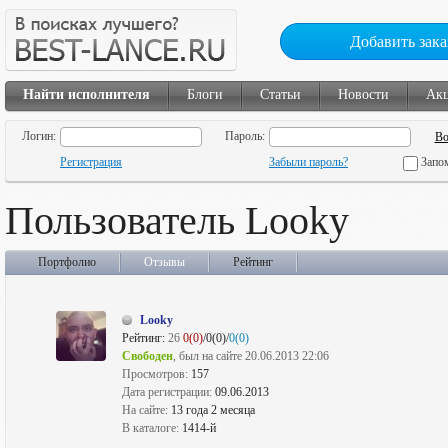
Добавить зака
Найти исполнителя
Блоги
Статьи
Новости
Ак
Логин:
Пароль:
Регистрация
Забыли пароль?
Запо
Пользователь Looky
Портфолио
Отзывы
Рейтинг
Looky
Рейтинг:
26
0(0)
/0(0)/
0(0)
Свободен
, был на сайте 20.06.2013 22:06
Просмотров:
157
Дата регистрации:
09.06.2013
На сайте:
13 года 2 месяца
В каталоге:
1414-й