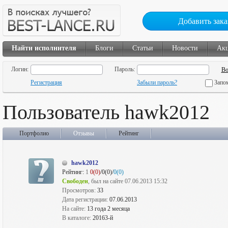
Добавить зака
Найти исполнителя
Блоги
Статьи
Новости
Ак
Логин:
Пароль:
Регистрация
Забыли пароль?
Запо
Пользователь hawk2012
Портфолио
Отзывы
Рейтинг
hawk2012
Рейтинг:
1
0(0)
/0(0)/
0(0)
Свободен
, был на сайте 07.06.2013 15:32
Просмотров:
33
Дата регистрации:
07.06.2013
На сайте:
13 года 2 месяца
В каталоге:
20163-й