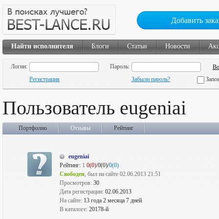
Добавить зака
Найти исполнителя
Блоги
Статьи
Новости
Ак
Логин:
Пароль:
Регистрация
Забыли пароль?
Запо
Пользователь eugeniai
Портфолио
Отзывы
Рейтинг
eugeniai
Рейтинг:
1
0(0)
/0(0)/
0(0)
Свободен
, был на сайте 02.06.2013 21:51
Просмотров:
30
Дата регистрации:
02.06.2013
На сайте:
13 года 2 месяца 7 дней
В каталоге:
20178-й