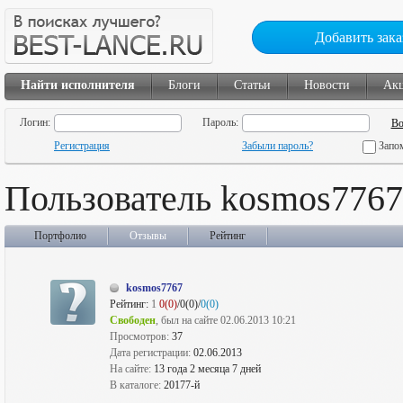
Добавить зака
Найти исполнителя
Блоги
Статьи
Новости
Ак
Логин:
Пароль:
Регистрация
Забыли пароль?
Запо
Пользователь kosmos7767
Портфолио
Отзывы
Рейтинг
kosmos7767
Рейтинг:
1
0(0)
/0(0)/
0(0)
Свободен
, был на сайте 02.06.2013 10:21
Просмотров:
37
Дата регистрации:
02.06.2013
На сайте:
13 года 2 месяца 7 дней
В каталоге:
20177-й