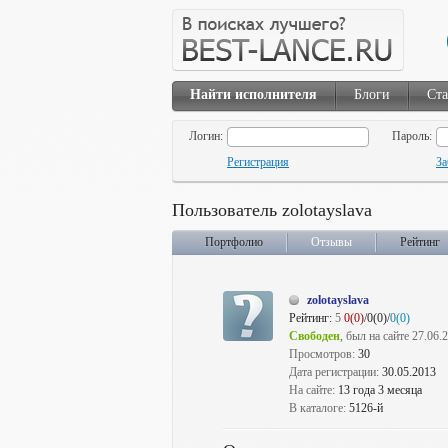
Найти исполнителя
Блоги
Ста
Логин:
Пароль:
Регистрация
За
Пользователь zolotayslava
Портфолио
Отзывы
Рейтинг
zolotayslava
Рейтинг:
5
0(0)
/0(0)/
0(0)
Свободен
, был на сайте 27.06.
Просмотров:
30
Дата регистрации:
30.05.2013
На сайте:
13 года 3 месяца
В каталоге:
5126-й