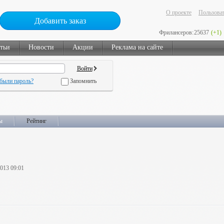
О проекте
Пользоват
Добавить заказ
Фрилансеров:
25637
(+1)
тьи
Новости
Акции
Реклама на сайте
были пароль?
Запомнить
ы
Рейтинг
2013 09:01