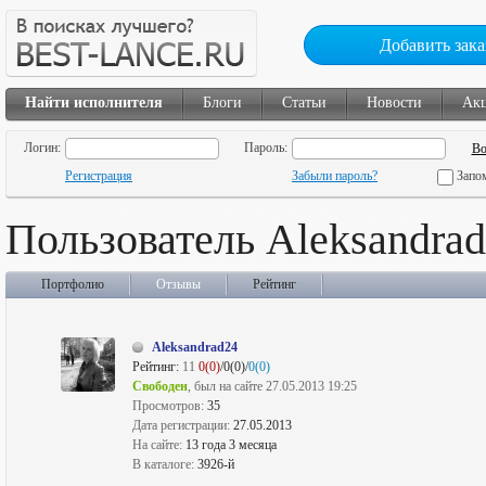
Добавить зака
Найти исполнителя
Блоги
Статьи
Новости
Ак
Логин:
Пароль:
Регистрация
Забыли пароль?
Запо
Пользователь Aleksandra
Портфолио
Отзывы
Рейтинг
Aleksandrad24
Рейтинг:
11
0(0)
/0(0)/
0(0)
Свободен
, был на сайте 27.05.2013 19:25
Просмотров:
35
Дата регистрации:
27.05.2013
На сайте:
13 года 3 месяца
В каталоге:
3926-й