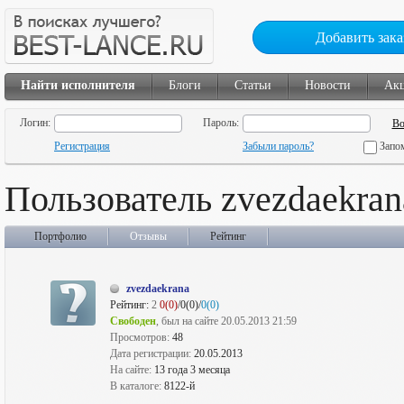
Добавить зака
Найти исполнителя
Блоги
Статьи
Новости
Ак
Логин:
Пароль:
Регистрация
Забыли пароль?
Запо
Пользователь zvezdaekran
Портфолио
Отзывы
Рейтинг
zvezdaekrana
Рейтинг:
2
0(0)
/0(0)/
0(0)
Свободен
, был на сайте 20.05.2013 21:59
Просмотров:
48
Дата регистрации:
20.05.2013
На сайте:
13 года 3 месяца
В каталоге:
8122-й