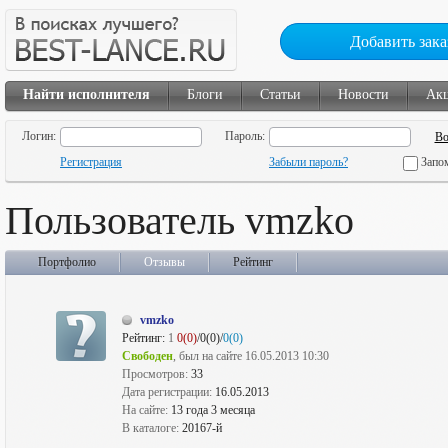
Добавить зака
Найти исполнителя
Блоги
Статьи
Новости
Ак
Логин:
Пароль:
Регистрация
Забыли пароль?
Запо
Пользователь vmzko
Портфолио
Отзывы
Рейтинг
vmzko
Рейтинг:
1
0(0)
/0(0)/
0(0)
Свободен
, был на сайте 16.05.2013 10:30
Просмотров:
33
Дата регистрации:
16.05.2013
На сайте:
13 года 3 месяца
В каталоге:
20167-й