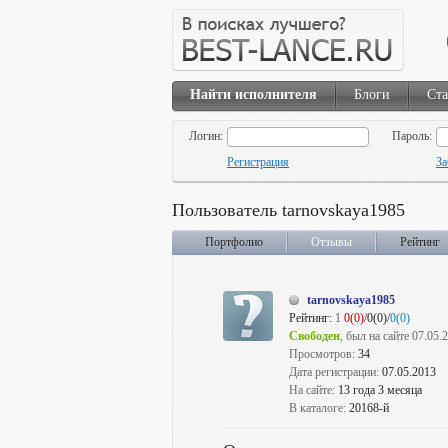
Найти исполнителя
Блоги
Ста
Логин:
Пароль:
Регистрация
За
Пользователь tarnovskaya1985
Портфолио
Отзывы
Рейтинг
tarnovskaya1985
Рейтинг:
1
0(0)
/0(0)/
0(0)
Свободен
, был на сайте 07.05.
Просмотров:
34
Дата регистрации:
07.05.2013
На сайте:
13 года 3 месяца
В каталоге:
20168-й