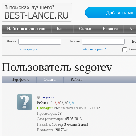
Добавить зака
Найти исполнителя
Блоги
Статьи
Новости
Ак
Логин:
Пароль:
Регистрация
Забыли пароль?
Запо
Пользователь segorev
Портфолио
Отзывы
Рейтинг
segorev
Рейтинг:
1
0(0)
/0(0)/
0(0)
Свободен
, был на сайте 05.05.2013 17:52
Просмотров:
38
Дата регистрации:
05.05.2013
На сайте:
13 года 3 месяца 2 дней
В каталоге:
20170-й