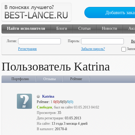
Добавить зака
Найти исполнителя
Блоги
Статьи
Новости
Ак
Логин:
Пароль:
Регистрация
Забыли пароль?
Запо
Пользователь Katrina
Портфолио
Отзывы
Рейтинг
Katrina
Рейтинг:
1
0(0)
/0(0)/
0(0)
Свободен
, был на сайте 03.05.2013 04:02
Просмотров:
35
Дата регистрации:
03.05.2013
На сайте:
13 года 3 месяца 4 дней
В каталоге:
20170-й