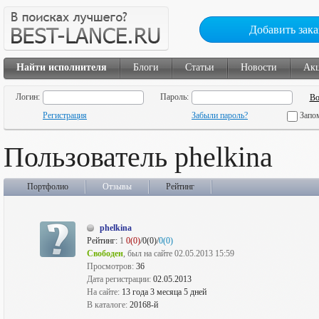
Добавить зака
Найти исполнителя
Блоги
Статьи
Новости
Ак
Логин:
Пароль:
Регистрация
Забыли пароль?
Запо
Пользователь phelkina
Портфолио
Отзывы
Рейтинг
phelkina
Рейтинг:
1
0(0)
/0(0)/
0(0)
Свободен
, был на сайте 02.05.2013 15:59
Просмотров:
36
Дата регистрации:
02.05.2013
На сайте:
13 года 3 месяца 5 дней
В каталоге:
20168-й