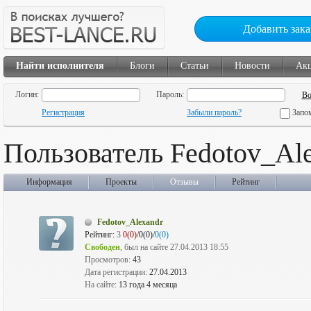
Добавить зака
Найти исполнителя
Блоги
Статьи
Новости
Ак
Логин:
Пароль:
Регистрация
Забыли пароль?
Запо
Пользователь Fedotov_Al
Информация
Проекты
Отзывы
Рейтинг
Fedotov_Alexandr
Рейтинг:
3
0(0)
/0(0)/
0(0)
Свободен
, был на сайте 27.04.2013 18:55
Просмотров:
43
Дата регистрации:
27.04.2013
На сайте:
13 года 4 месяца