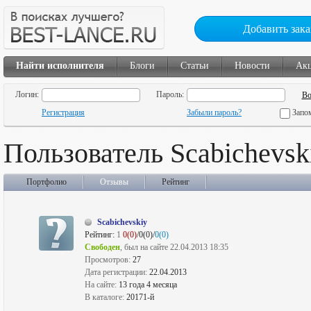
Добавить зака
Найти исполнителя
Блоги
Статьи
Новости
Ак
Логин:
Пароль:
Регистрация
Забыли пароль?
Запо
Пользователь Scabichevsk
Портфолио
Отзывы
Рейтинг
Scabichevskiy
Рейтинг:
1
0(0)
/0(0)/
0(0)
Свободен
, был на сайте 22.04.2013 18:35
Просмотров:
27
Дата регистрации:
22.04.2013
На сайте:
13 года 4 месяца
В каталоге:
20171-й