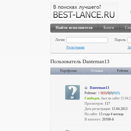
Найти исполнителя
Блоги
Ста
Логин:
Пароль:
Регистрация
За
Пользователь Danteman13
Портфолио
Отзывы
Рейтинг
Danteman13
Рейтинг:
1
0(0)
/0(0)/
0(0)
Свободен
, был на сайте 15.04.
Просмотров:
117
Дата регистрации:
15.04.2013
На сайте:
13 года 4 месяца
В каталоге:
20168-й