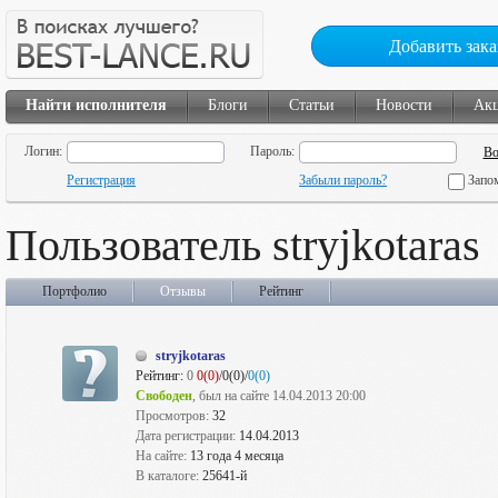
Добавить зака
Найти исполнителя
Блоги
Статьи
Новости
Ак
Логин:
Пароль:
Регистрация
Забыли пароль?
Запо
Пользователь stryjkotaras
Портфолио
Отзывы
Рейтинг
stryjkotaras
Рейтинг:
0
0(0)
/0(0)/
0(0)
Свободен
, был на сайте 14.04.2013 20:00
Просмотров:
32
Дата регистрации:
14.04.2013
На сайте:
13 года 4 месяца
В каталоге:
25641-й