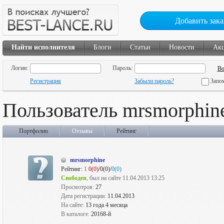
Добавить зака
Найти исполнителя
Блоги
Статьи
Новости
Ак
Логин:
Пароль:
Регистрация
Забыли пароль?
Запо
Пользователь mrsmorphin
Портфолио
Отзывы
Рейтинг
mrsmorphine
Рейтинг:
1
0(0)
/0(0)/
0(0)
Свободен
, был на сайте 11.04.2013 13:25
Просмотров:
27
Дата регистрации:
11.04.2013
На сайте:
13 года 4 месяца
В каталоге:
20168-й