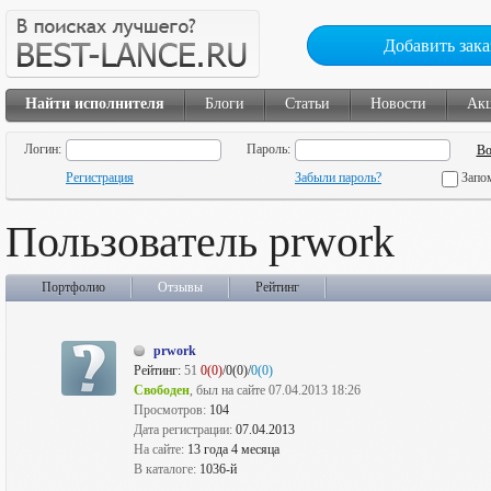
Добавить зака
Найти исполнителя
Блоги
Статьи
Новости
Ак
Логин:
Пароль:
Регистрация
Забыли пароль?
Запо
Пользователь prwork
Портфолио
Отзывы
Рейтинг
prwork
Рейтинг:
51
0(0)
/0(0)/
0(0)
Свободен
, был на сайте 07.04.2013 18:26
Просмотров:
104
Дата регистрации:
07.04.2013
На сайте:
13 года 4 месяца
В каталоге:
1036-й