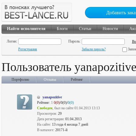
Добавить зака
Найти исполнителя
Блоги
Статьи
Новости
Ак
Логин:
Пароль:
Регистрация
Забыли пароль?
Запо
Пользователь yanapozitiv
Портфолио
Отзывы
Рейтинг
yanapozitive
Рейтинг:
1
0(0)
/0(0)/
0(0)
Свободен
, был на сайте 01.04.2013 13:13
Просмотров:
29
Дата регистрации:
01.04.2013
На сайте:
13 года 4 месяца 7 дней
В каталоге:
20171-й