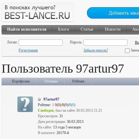
Добавить зака
Найти исполнителя
Блоги
Статьи
Новости
Ак
Логин:
Пароль:
Регистрация
Забыли пароль?
Запо
Пользователь 97artur97
Портфолио
Отзывы
Рейтинг
97artur97
Рейтинг:
1
0(0)
/0(0)/
0(0)
Свободен
, был на сайте 30.03.2013 21:21
Просмотров:
31
Дата регистрации:
30.03.2013
На сайте:
13 года 5 месяцев
В каталоге:
20170-й