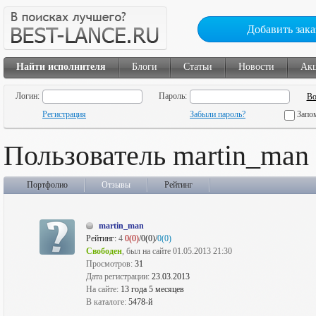
Добавить зака
Найти исполнителя
Блоги
Статьи
Новости
Ак
Логин:
Пароль:
Регистрация
Забыли пароль?
Запо
Пользователь martin_man
Портфолио
Отзывы
Рейтинг
martin_man
Рейтинг:
4
0(0)
/0(0)/
0(0)
Свободен
, был на сайте 01.05.2013 21:30
Просмотров:
31
Дата регистрации:
23.03.2013
На сайте:
13 года 5 месяцев
В каталоге:
5478-й