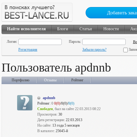
Добавить зака
Найти исполнителя
Блоги
Статьи
Новости
Ак
Логин:
Пароль:
Регистрация
Забыли пароль?
Запо
Пользователь apdnnb
Портфолио
Отзывы
Рейтинг
apdnnb
Рейтинг:
0
0(0)
/0(0)/
0(0)
Свободен
, был на сайте 22.03.2013 08:22
Просмотров:
30
Дата регистрации:
22.03.2013
На сайте:
13 года 5 месяцев
В каталоге:
25645-й