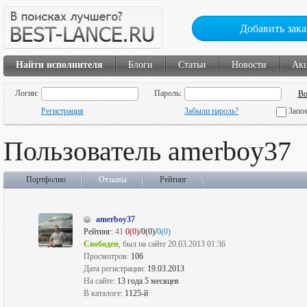
Добавить зака
Найти исполнителя
Блоги
Статьи
Новости
Ак
Логин:
Пароль:
Регистрация
Забыли пароль?
Запо
Пользователь amerboy37
Портфолио
Отзывы
Рейтинг
amerboy37
Рейтинг:
41
0(0)
/0(0)/
0(0)
Свободен
, был на сайте 20.03.2013 01:36
Просмотров:
106
Дата регистрации:
19.03.2013
На сайте:
13 года 5 месяцев
В каталоге:
1125-й