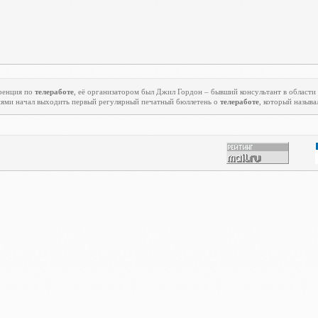
еренция по
телеработе
, её организатором был Джил Гордон – бывший консультант в области
ниями начал выходить первый регулярный печатный бюллетень о
телеработе
, который называ