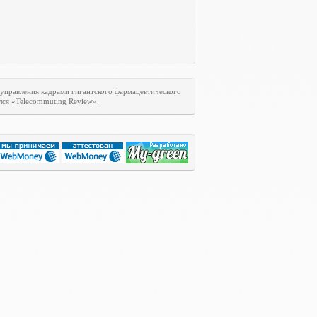
 управления кадрами гигантского фармацевтического
лся «
Telecommuting
Review
».