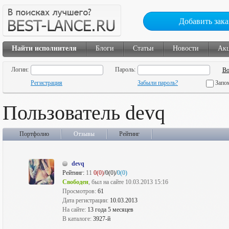
Добавить зака
Найти исполнителя
Блоги
Статьи
Новости
Ак
Логин:
Пароль:
Регистрация
Забыли пароль?
Запо
Пользователь devq
Портфолио
Отзывы
Рейтинг
devq
Рейтинг:
11
0(0)
/0(0)/
0(0)
Свободен
, был на сайте 10.03.2013 15:16
Просмотров:
61
Дата регистрации:
10.03.2013
На сайте:
13 года 5 месяцев
В каталоге:
3927-й