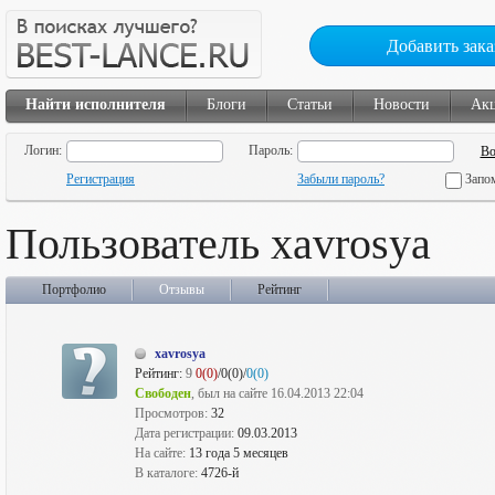
Добавить зака
Найти исполнителя
Блоги
Статьи
Новости
Ак
Логин:
Пароль:
Регистрация
Забыли пароль?
Запо
Пользователь xavrosya
Портфолио
Отзывы
Рейтинг
xavrosya
Рейтинг:
9
0(0)
/0(0)/
0(0)
Свободен
, был на сайте 16.04.2013 22:04
Просмотров:
32
Дата регистрации:
09.03.2013
На сайте:
13 года 5 месяцев
В каталоге:
4726-й