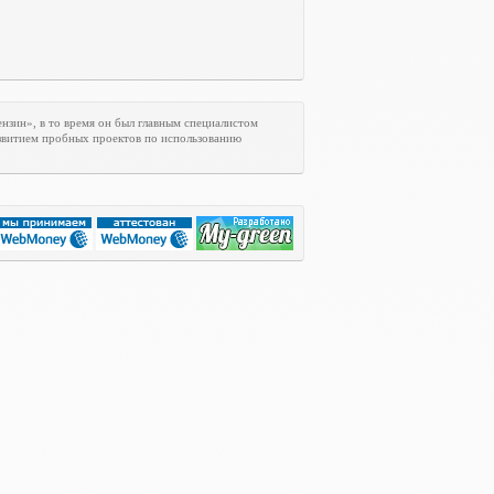
нзин», в то время он был главным специалистом
азвитием пробных проектов по использованию