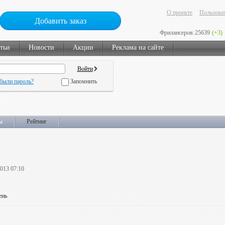
О проекте
Пользоват
Добавить заказ
Фрилансеров:
25639
(+3)
тьи
Новости
Акции
Реклама на сайте
были пароль?
Запомнить
ы
Рейтинг
2013 07:10
ень