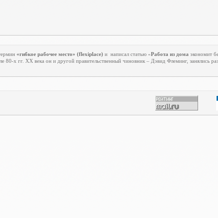
 термин
«гибкое рабочее место» (
flexiplace
)
и
написал статью «
Работа из дома
экономит бе
е 80-х гг.
XX
века он и другой правительственный чиновник – Дэвид Флеминг, занялись р