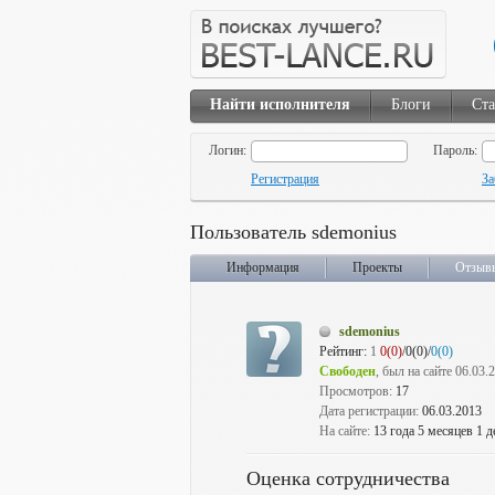
Найти исполнителя
Блоги
Ста
Логин:
Пароль:
Регистрация
За
Пользователь sdemonius
Информация
Проекты
Отзыв
sdemonius
Рейтинг:
1
0(0)
/0(0)/
0(0)
Свободен
, был на сайте 06.03.
Просмотров:
17
Дата регистрации:
06.03.2013
На сайте:
13 года 5 месяцев 1 д
Оценка сотрудничества