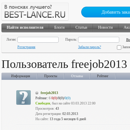
Добавить зака
Найти исполнителя
Блоги
Статьи
Новости
Ак
Логин:
Пароль:
Регистрация
Забыли пароль?
Запо
Пользователь freejob2013
Информация
Проекты
Отзывы
Рейтинг
freejob2013
Рейтинг:
6
0(0)
/0(0)/
0(0)
Свободен
, был на сайте 03.03.2013 22:00
Просмотров:
43
Дата регистрации:
02.03.2013
На сайте:
13 года 5 месяцев 6 дней