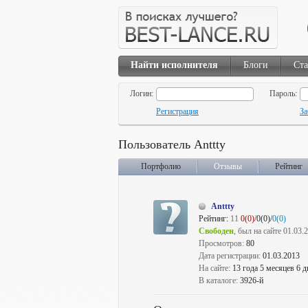
Найти исполнителя
Блоги
Ста
Логин:
Пароль:
Регистрация
За
Пользователь Anttty
Портфолио
Отзывы
Рейтинг
Anttty
Рейтинг:
11
0(0)
/0(0)/
0(0)
Свободен
, был на сайте 01.03.
Просмотров:
80
Дата регистрации:
01.03.2013
На сайте:
13 года 5 месяцев 6 д
В каталоге:
3926-й