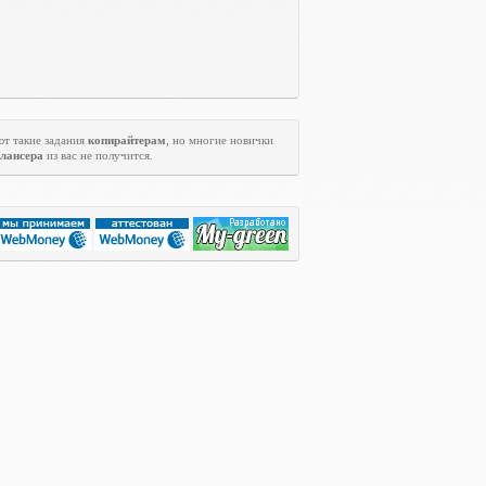
ют такие задания
копирайтерам
, но многие новички
лансера
из вас не получится.