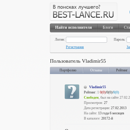
Найти исполнителя
Блоги
Ста
Логин:
Пароль:
Регистрация
За
Пользователь Vladimir55
Портфолио
Отзывы
Рейтинг
Vladimir55
Рейтинг:
1
0(0)
/0(0)/
0(0)
Свободен
, был на сайте 27.02.
Просмотров:
27
Дата регистрации:
27.02.2013
На сайте:
13 года 6 месяцев
В каталоге:
20172-й