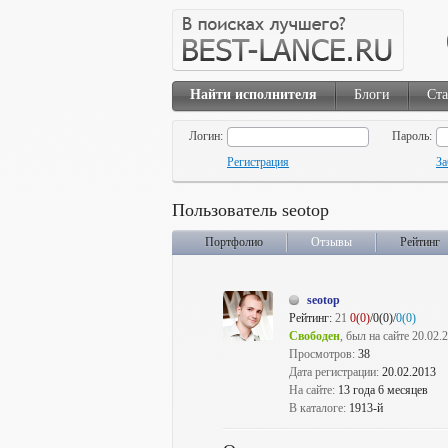
Найти исполнителя
Блоги
Ста
Логин:
Пароль:
Регистрация
За
Пользователь seotop
Портфолио
Отзывы
Рейтинг
seotop
Рейтинг:
21
0(0)
/0(0)/
0(0)
Свободен
, был на сайте 20.02.
Просмотров:
38
Дата регистрации:
20.02.2013
На сайте:
13 года 6 месяцев
В каталоге:
1913-й