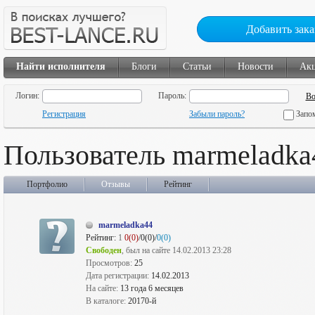
Добавить зака
Найти исполнителя
Блоги
Статьи
Новости
Ак
Логин:
Пароль:
Регистрация
Забыли пароль?
Запо
Пользователь marmeladka
Портфолио
Отзывы
Рейтинг
marmeladka44
Рейтинг:
1
0(0)
/0(0)/
0(0)
Свободен
, был на сайте 14.02.2013 23:28
Просмотров:
25
Дата регистрации:
14.02.2013
На сайте:
13 года 6 месяцев
В каталоге:
20170-й