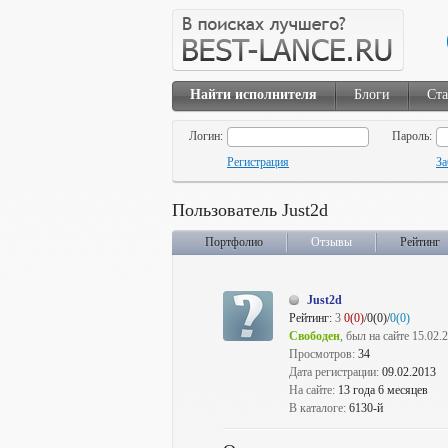
Найти исполнителя
Блоги
Ста
Логин:
Пароль:
Регистрация
За
Пользователь Just2d
Портфолио
Отзывы
Рейтинг
Just2d
Рейтинг:
3
0(0)
/0(0)/
0(0)
Свободен
, был на сайте 15.02.
Просмотров:
34
Дата регистрации:
09.02.2013
На сайте:
13 года 6 месяцев
В каталоге:
6130-й