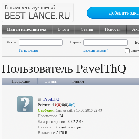
Добавить зака
Найти исполнителя
Блоги
Статьи
Новости
Ак
Логин:
Пароль:
Регистрация
Забыли пароль?
Запо
Пользователь PavelThQ
Портфолио
Отзывы
Рейтинг
PavelThQ
Рейтинг:
4
0(0)
/0(0)/
0(0)
Свободен
, был на сайте 15.03.2013 22:49
Просмотров:
24
Дата регистрации:
09.02.2013
На сайте:
13 года 6 месяцев
В каталоге:
5478-й