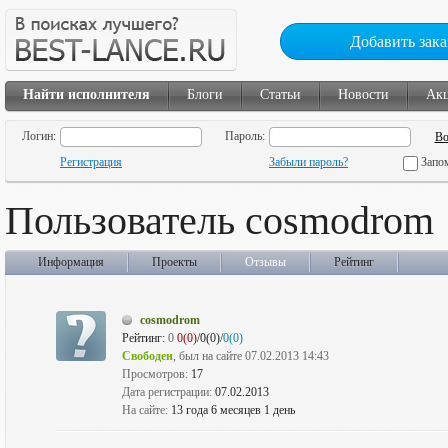
Добавить зака
Найти исполнителя
Блоги
Статьи
Новости
Ак
Логин:
Пароль:
Регистрация
Забыли пароль?
Запо
Пользователь cosmodrom
Информация
Проекты
Отзывы
Рейтинг
cosmodrom
Рейтинг:
0
0(0)
/0(0)/
0(0)
Свободен
, был на сайте 07.02.2013 14:43
Просмотров:
17
Дата регистрации:
07.02.2013
На сайте:
13 года 6 месяцев 1 день