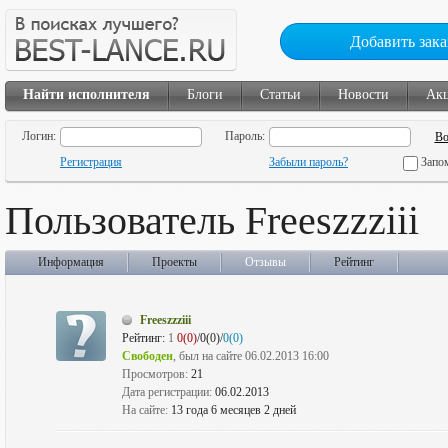
Добавить зака
Найти исполнителя
Блоги
Статьи
Новости
Ак
Логин:
Пароль:
Регистрация
Забыли пароль?
Запо
Пользователь Freeszzziii
Информация
Проекты
Отзывы
Рейтинг
Freeszzziii
Рейтинг:
1
0(0)
/0(0)/
0(0)
Свободен
, был на сайте 06.02.2013 16:00
Просмотров:
21
Дата регистрации:
06.02.2013
На сайте:
13 года 6 месяцев 2 дней