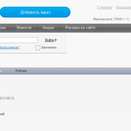
О проекте
Пользоват
Добавить заказ
Фрилансеров:
25646
(+1)
тьи
Новости
Акции
Реклама на сайте
были пароль?
Запомнить
ы
Рейтинг
2013 08:23
ней