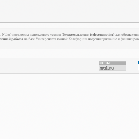
M
.
Nilles
) предложил использовать термин
Телекоммьютинг (
telecommuting
)
для обозначения
ленной работы
на базе Университета южной Калифорнии получил признание и финансиров