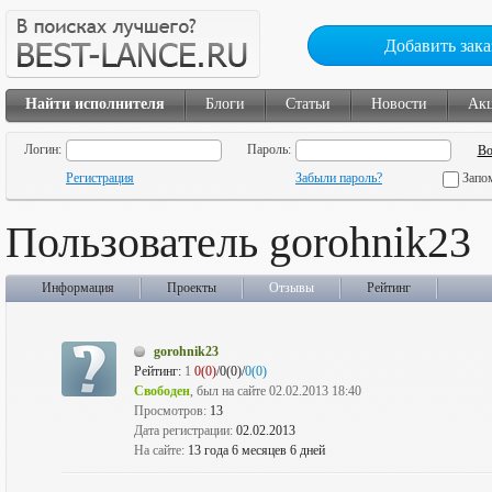
Добавить зака
Найти исполнителя
Блоги
Статьи
Новости
Ак
Логин:
Пароль:
Регистрация
Забыли пароль?
Запо
Пользователь gorohnik23
Информация
Проекты
Отзывы
Рейтинг
gorohnik23
Рейтинг:
1
0(0)
/0(0)/
0(0)
Свободен
, был на сайте 02.02.2013 18:40
Просмотров:
13
Дата регистрации:
02.02.2013
На сайте:
13 года 6 месяцев 6 дней