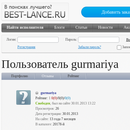
Добавить зака
Найти исполнителя
Блоги
Статьи
Новости
Ак
Логин:
Пароль:
Регистрация
Забыли пароль?
Запо
Пользователь gurmariya
Портфолио
Отзывы
Рейтинг
gurmariya
Рейтинг:
1
0(0)
/0(0)/
0(0)
Свободен
, был на сайте 30.01.2013 13:22
Просмотров:
26
Дата регистрации:
30.01.2013
На сайте:
13 года 7 месяцев
В каталоге:
20178-й