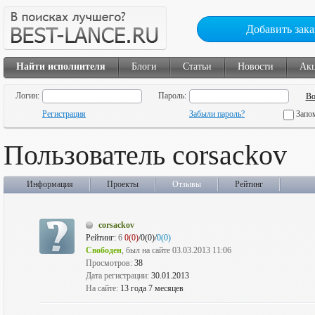
Добавить зака
Найти исполнителя
Блоги
Статьи
Новости
Ак
Логин:
Пароль:
Регистрация
Забыли пароль?
Запо
Пользователь corsackov
Информация
Проекты
Отзывы
Рейтинг
corsackov
Рейтинг:
6
0(0)
/0(0)/
0(0)
Свободен
, был на сайте 03.03.2013 11:06
Просмотров:
38
Дата регистрации:
30.01.2013
На сайте:
13 года 7 месяцев