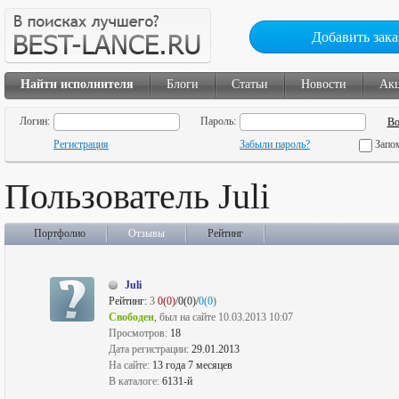
Добавить зака
Найти исполнителя
Блоги
Статьи
Новости
Ак
Логин:
Пароль:
Регистрация
Забыли пароль?
Запо
Пользователь Juli
Портфолио
Отзывы
Рейтинг
Juli
Рейтинг:
3
0(0)
/0(0)/
0(0)
Свободен
, был на сайте 10.03.2013 10:07
Просмотров:
18
Дата регистрации:
29.01.2013
На сайте:
13 года 7 месяцев
В каталоге:
6131-й