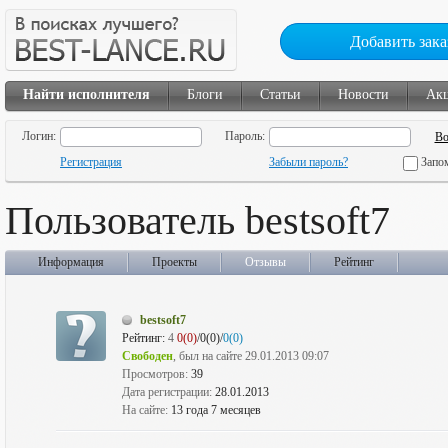
Добавить зака
Найти исполнителя
Блоги
Статьи
Новости
Ак
Логин:
Пароль:
Регистрация
Забыли пароль?
Запо
Пользователь bestsoft7
Информация
Проекты
Отзывы
Рейтинг
bestsoft7
Рейтинг:
4
0(0)
/0(0)/
0(0)
Свободен
, был на сайте 29.01.2013 09:07
Просмотров:
39
Дата регистрации:
28.01.2013
На сайте:
13 года 7 месяцев