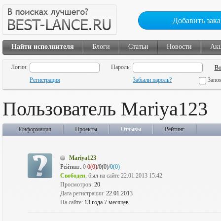
Добавить зака
Найти исполнителя
Блоги
Статьи
Новости
Ак
Логин:
Пароль:
Регистрация
Забыли пароль?
Запо
Пользователь Mariya123
Информация
Проекты
Отзывы
Рейтинг
Mariya123
Рейтинг:
0
0(0)
/0(0)/
0(0)
Свободен
, был на сайте 22.01.2013 15:42
Просмотров:
20
Дата регистрации:
22.01.2013
На сайте:
13 года 7 месяцев