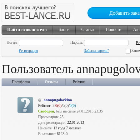
Добавить зака
Найти исполнителя
Блоги
Статьи
Новости
Ак
Логин:
Пароль:
Регистрация
Забыли пароль?
Запо
Пользователь annapugolov
Портфолио
Отзывы
Рейтинг
annapugolovkina
Рейтинг:
2
0(0)
/0(0)/
0(0)
Свободен
, был на сайте 24.01.2013 23:35
Просмотров:
28
Дата регистрации:
22.01.2013
На сайте:
13 года 7 месяцев
В каталоге:
8123-й