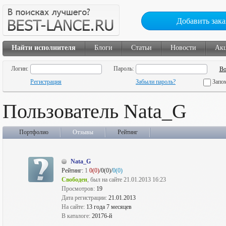
Добавить зака
Найти исполнителя
Блоги
Статьи
Новости
Ак
Логин:
Пароль:
Регистрация
Забыли пароль?
Запо
Пользователь Nata_G
Портфолио
Отзывы
Рейтинг
Nata_G
Рейтинг:
1
0(0)
/0(0)/
0(0)
Свободен
, был на сайте 21.01.2013 16:23
Просмотров:
19
Дата регистрации:
21.01.2013
На сайте:
13 года 7 месяцев
В каталоге:
20176-й