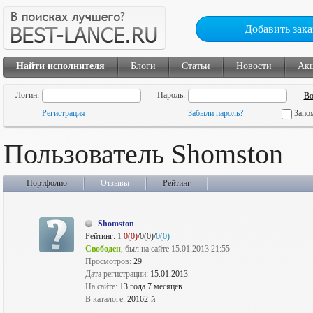
Добавить зака
Найти исполнителя
Блоги
Статьи
Новости
Ак
Логин:
Пароль:
Регистрация
Забыли пароль?
Запо
Пользователь Shomston
Портфолио
Отзывы
Рейтинг
Shomston
Рейтинг:
1
0(0)
/0(0)/
0(0)
Свободен
, был на сайте 15.01.2013 21:55
Просмотров:
29
Дата регистрации:
15.01.2013
На сайте:
13 года 7 месяцев
В каталоге:
20162-й